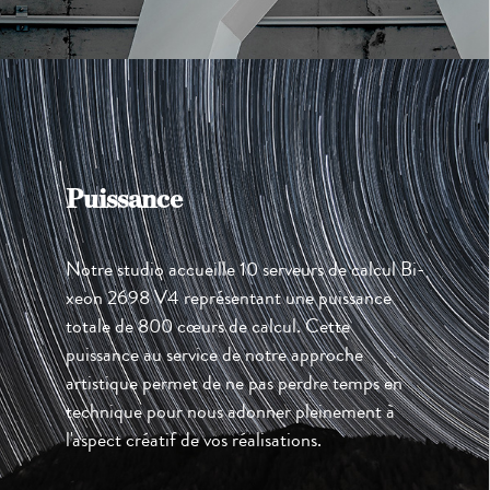
Puissance
Notre studio accueille 10 serveurs de calcul Bi-
xeon 2698 V4 représentant une puissance
totale de 800 cœurs de calcul. Cette
puissance au service de notre approche
artistique permet de ne pas perdre temps en
technique pour nous adonner pleinement à
l'aspect créatif de vos réalisations.