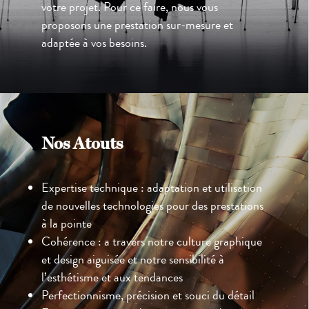
votre projet. Pour ce faire, nous vous
proposons une prestation sur-mesure et
adaptée à vos besoins.
Nos Atouts
Expertise technique : adaptation et utilisation
de nouvelles technologies pour des prestations
à la pointe
Cohérence : a travers notre culture graphique
et design aiguisée et notre sensibilité à
l’esthétisme et aux tendances
Perfectionnisme, précision et souci du détail