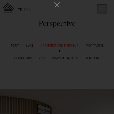
FR
EN
Perspective